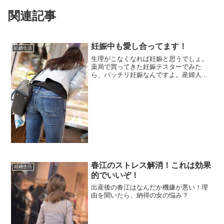
関連記事
妊娠中も愛し合ってます！
結婚生活
生理がこなくなれば妊娠と思うでしょ。
薬局で買ってきた妊娠テスターでみた
ら、バッチリ妊娠なんですよ。産婦人科
で聞かれたのは「最後の生理はいつ？」
この最後に生理がきた日から換算して妊
娠期間が計算されるのだと。ちなみに、
最後の生理は８月だったから...
春江のストレス解消！これは効果
結婚生活
的でいいぞ！
出産後の春江はなんだか機嫌が悪い！理
由を聞いたら、納得の女の悩み？