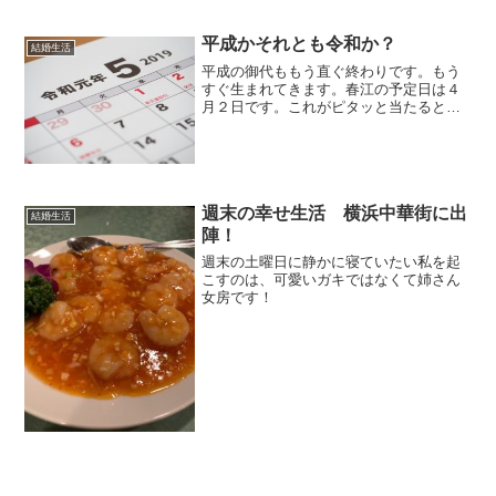
平成かそれとも令和か？
結婚生活
平成の御代ももう直ぐ終わりです。もう
すぐ生まれてきます。春江の予定日は４
月２日です。これがピタッと当たると令
和の子供が生まれてきます。この半年間
はまじでバタバタでした。社会人になる
と通勤時間の関係で茅ヶ崎は遠く、近く
に引っ越しすることになり...
週末の幸せ生活 横浜中華街に出
結婚生活
陣！
週末の土曜日に静かに寝ていたい私を起
こすのは、可愛いガキではなくて姉さん
女房です！