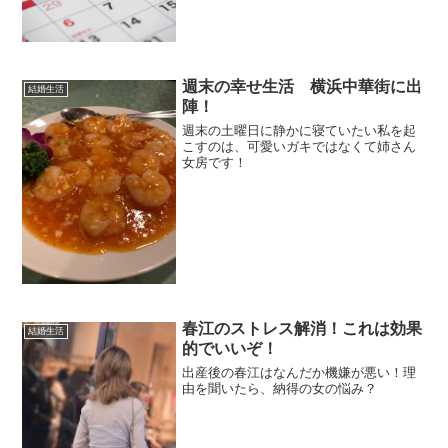
和の子供が生まれてきます。この半年間
はまじでバタバタでした。社会人になる
と通勤時間の関係で茅ヶ崎は遠く、近く
に引っ越しすることになり...
週末の幸せ生活 横浜中華街に出
結婚生活
陣！
週末の土曜日に静かに寝ていたい私を起
こすのは、可愛いガキではなくて姉さん
女房です！
春江のストレス解消！これは効果
結婚生活
的でいいぞ！
出産後の春江はなんだか機嫌が悪い！理
由を聞いたら、納得の女の悩み？