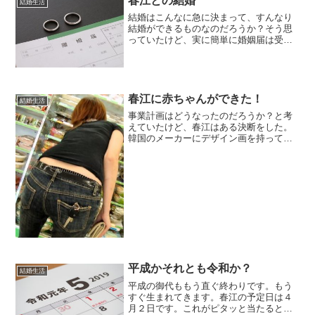
春江との結婚
結婚生活
結婚はこんなに急に決まって、すんなり
結婚ができるものなのだろうか？そう思
っていたけど、実に簡単に婚姻届は受理
された。二人で区役所に行き婚姻届を出
して来た。２４時間提出ができるし、全
国どこでも受理される。これが不思議な
んだよね。
春江に赤ちゃんができた！
結婚生活
事業計画はどうなったのだろうか？と考
えていたけど、春江はある決断をした。
韓国のメーカーにデザイン画を持ってい
き現地でサンプルを作る。そして、春江
と香織が売れるかどうかと自分で身につ
けてみる。やっぱりしっくりこない。春
江と香りは「やめた」と言...
平成かそれとも令和か？
結婚生活
平成の御代ももう直ぐ終わりです。もう
すぐ生まれてきます。春江の予定日は４
月２日です。これがピタッと当たると令