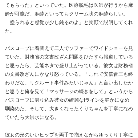
てもらった」といっていた。医療脱毛は医師が行うから麻
酔が可能だ。麻酔といってもクリーム状の麻酔らしい。
「塗られると感覚が少し鈍るのよ」と笑顔で説明してくれ
た。
バスローブに着替えて二人でソファーでワイドショーを見
ていた。財務省の文書改ざん問題をひたすら報道している
と思ったら、芸能ネタで盛り上がっている。彼女は財務省
の文書改ざんにかなり怒っている。「これで安倍晋三も終
わりだな。リクルート事件みたいじゃん」と言い出したか
と思うと俺を見て「マッサージの続きをして」というから
バスローブに潜り込み彼女の綺麗なIラインを静かになめ
馴染めた。そして、大きくなったくりちゃんを丁寧になめ
ていたら大洪水になる。
彼女の形のいいヒップを両手で抱えながらゆっくり丁寧に