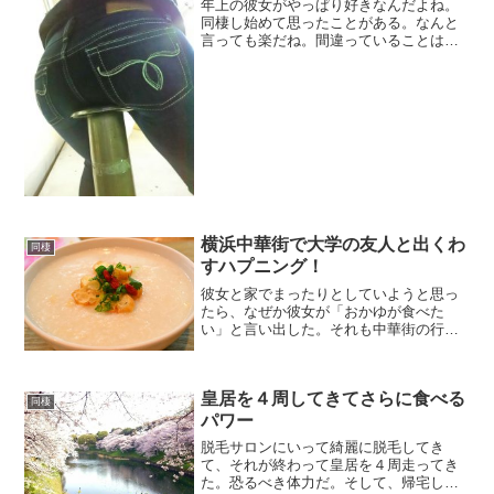
年上の彼女がやっぱり好きなんだよね。
同棲し始めて思ったことがある。なんと
言っても楽だね。間違っていることはズ
バズバ指摘してくれる。落ち込んでいる
となぐさめてくれるしね。料理は美味
い。お掃除洗濯も完璧で、スタイル抜群
にして頭が切れる。なんで、...
横浜中華街で大学の友人と出くわ
同棲
すハプニング！
彼女と家でまったりとしていようと思っ
たら、なぜか彼女が「おかゆが食べた
い」と言い出した。それも中華街の行列
ができるおかゆやさんに行きたいと言い
出し久々に車を出すことにした。お腹の
痛い彼女のお願いとあれば叶えないわけ
皇居を４周してきてさらに食べる
はない。横浜中華街の名店、...
同棲
パワー
脱毛サロンにいって綺麗に脱毛してき
て、それが終わって皇居を４周走ってき
た。恐るべき体力だ。そして、帰宅して