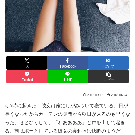
X
Facebook
はてブ
Pocket
LINE
コピー
2018.03.13
2018.04.24
朝5時に起きた。彼女は俺にしがみついて寝ている。日が
長くなったからカーテンの隙間から朝日が入るのも早くな
った。ほどなくして、「わああああ」と声を出して起き
る。朝はボーとしている彼女の寝起きは快調のようだ。