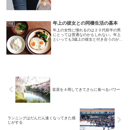
年上の彼女との同棲生活の基本
同棲
年上の女性に憧れるのは２０代前半の男
にとっては普通なのかもしれない。年上
といっても3歳上の彼女と付き合うのが多
いと思う。大学１年生の時になぜか４年
生の先輩に憧れていつの間にやら交際し
ていたというのが多いのだ。１年生が４
年生と交際して長く続い...
皇居を４周してきてさらに食べるパワー
ランニングはだんだん速くなってきた感
じがする