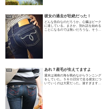
からディナーは俺が作ったパワフルなメ
ニューを全部食べた。普通は運動した後
には食べられない。サラダは大盛りだ
し、ステーキも４００グラム食...
彼女の過去が壮絶だった！
同棲
どんな告白なのだろうか。心臓はピーク
に達している。まさか、別れ話を始める
ことになるのでは無いだろうな。そう思
ってドキドキしていた。美魔女は正座し
た私の前に座ったから、私も正座した。
そして、頭を下げていた美魔女は髪の毛
をかけあげて、咳払いを１...
あれ？産毛が生えてますよ
同棲
週末は湘南の海を眺めながらランニング
をしていた。５キロ22分で走る彼女につ
いていくのは大変だった。速すぎます
よ。ちなみに、東京マラソンは抽選で外
れたみたいだ。東京マラソンに参加する
ためには陸連が公認しているマラソン大
会に参加して記録を残す必...